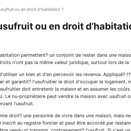
sufruit ou en droit d’habitation ?
sufruit ou en droit d’habitati
d'habitation permettent? un conjoint de rester dans une maiso
droits n'ont pas la même valeur juridique, surtout lors de la
d'utiliser un bien et d'en percevoir les revenus. Appliqué? l'h
ier et garantit? l'usufruitier le droit d'occuper le logement,
'usufruitier doit entretenir la maison et en assumer les coût
). Le nu-propriétaire peut vendre la maison avec usufruit o
vant l'usufruit.
donne droit? une personne de vivre dans une maison, mais n
si inscrit au registre foncier et peut être accordé par testa
être vendu ni transmis, contrairement? l'usufruit. Si c'est un 