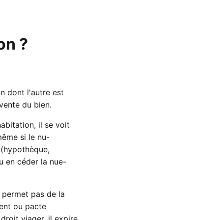
on ?
n dont l'autre est
 vente du bien.
abitation, il se voit
 même si le nu-
s (hypothèque,
u en céder la nue-
e permet pas de la
ment ou pacte
droit viager, il expire