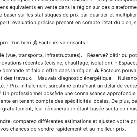
iens équivalents en vente dans la région sur des plateform
baser sur les statistiques de prix par quartier et multiplier
ert: évaluation précise prenant en compte l’état du bien, s
prix d’un bien 💰 Facteurs valorisants :
é (vue, transports, infrastructures). - Réserve? bâtir ou pot
ovations récentes (cuisine, chauffage, isolation). - Espaces
te demande et faible offre dans la région. ⚠️ Facteurs pouvan
nt des travaux. - Mauvais diagnostic énergétique. - Nuisan
é. - Prix initialement surestimé entraînant un délai de vent
 ? Un professionnel possède une connaissance approfondie
 vente en tenant compte des spécificités locales. De plus, c
n gratuitement, leur rémunération étant basée sur la commi
ndre, comparez différentes estimations et ajustez votre pr
vos chances de vendre rapidement et au meilleur prix.