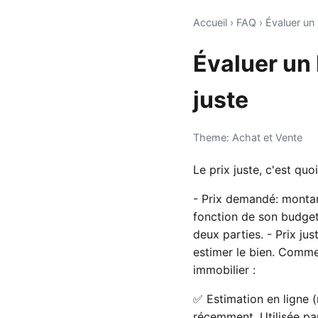
Accueil
›
FAQ
›
Évaluer un 
Évaluer un 
juste
Theme: Achat et Vente
Le prix juste, c'est quo
- Prix demandé: montant
fonction de son budget 
deux parties. - Prix ju
estimer le bien. Comme
immobilier :
✅ Estimation en ligne 
récemment. Utilisée pa