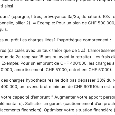
i ainsi :
durs" (épargne, titres, prévoyance 3a/3b, donation). 10% re
onnelle, pilier 2). ➡ Exemple: Pour un bien de CHF 500'00
uis.
es au prêt Les charges liées? l’hypothèque comprennent :
ires (calculés avec un taux théorique de 5%). L’amortisse
èque de 2e rang sur 15 ans ou avant la retraite). Les frais d
 ➡ Exemple: Pour un emprunt de CHF 400'000, les charges a
20'000, amortissement: CHF 5'000, entretien: CHF 5'000).
l des charges hypothécaires ne doit pas dépasser 33% du 
 400'000, un revenu brut minimum de CHF 90'910/an est re
otre capacité d’emprunt ? Augmenter votre apport personn
lémentaire). Solliciter un garant (cautionnement d’un proc
placements financiers). Optimiser votre situation financièr