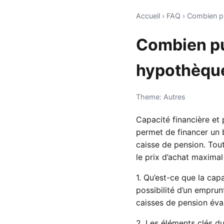
Accueil
›
FAQ
›
Combien pu
Combien pu
hypothèqu
Theme: Autres
Capacité financière et
permet de financer un 
caisse de pension. Tou
le prix d’achat maxima
1. Qu’est-ce que la cap
possibilité d’un empru
caisses de pension éva
2. Les éléments clés d