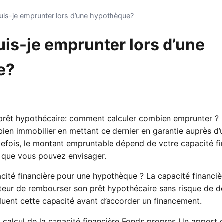
is-je emprunter lors d’une hypothèque?
is-je emprunter lors d’une
e?
 prêt hypothécaire: comment calculer combien emprunter ? 
bien immobilier en mettant ce dernier en garantie auprès d
tefois, le montant empruntable dépend de votre capacité fi
l que vous pouvez envisager.
acité financière pour une hypothèque ? La capacité financiè
nteur de rembourser son prêt hypothécaire sans risque de d
luent cette capacité avant d’accorder un financement.
u calcul de la capacité financière Fonds propres Un apport