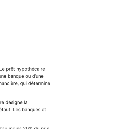
Le prêt hypothécaire
’une banque ou d’une
nancière, qui détermine
re désigne la
éfaut. Les banques et
 d’au moins 20% du prix