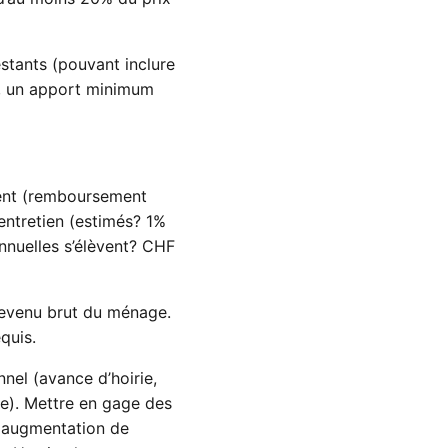
stants (pouvant inclure
0, un apport minimum
ment (remboursement
’entretien (estimés? 1%
nnuelles s’élèvent? CHF
revenu brut du ménage.
quis.
el (avance d’hoirie,
he). Mettre en gage des
e (augmentation de