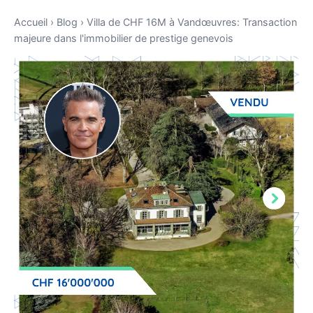
Accueil
›
Blog
›
Villa de CHF 16M à Vandœuvres: Transaction
majeure dans l'immobilier de prestige genevois