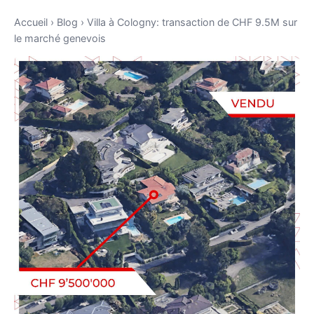
Accueil
›
Blog
›
Villa à Cologny: transaction de CHF 9.5M sur
le marché genevois