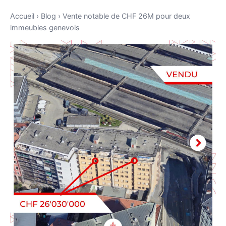
Accueil
›
Blog
›
Vente notable de CHF 26M pour deux
immeubles genevois