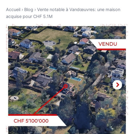
Accueil
›
Blog
›
Vente notable à Vandœuvres: une maison
acquise pour CHF 5.1M