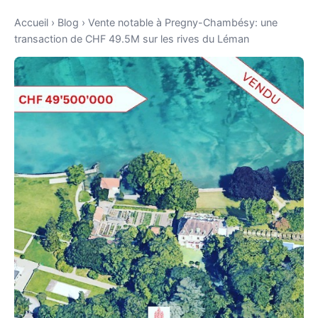
Accueil
›
Blog
›
Vente notable à Pregny-Chambésy: une
transaction de CHF 49.5M sur les rives du Léman