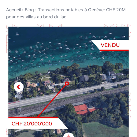
Accueil
›
Blog
›
Transactions notables à Genève: CHF 20M
pour des villas au bord du lac