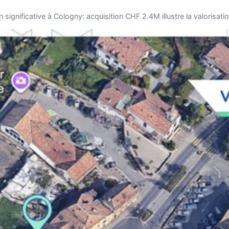
n significative à Cologny: acquisition CHF 2.4M illustre la valorisa