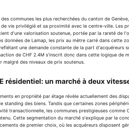
des communes les plus recherchées du canton de Genève, a
de vie privilégié et sa proximité avec le centre-ville. Les 
nt d'une valorisation soutenue, portée par la rareté de l'of
s données de Lamap, les prix au mètre carré dans cette zo
 reflétant une demande constante de la part d'acquéreurs s
nsaction de CHF 2.4M s'inscrit donc dans cette logique de 
ur malgré des niveaux de prix soutenus.
 résidentiel: un marché à deux vitess
ents en propriété par étage révèle actuellement des disp
t le standing des biens. Tandis que certaines zones périphé
tivité transactionnelle, les communes prestigieuses comme
outenu. Cette segmentation du marché s'explique par la conc
cements de premier choix, où les acquéreurs disposent gé