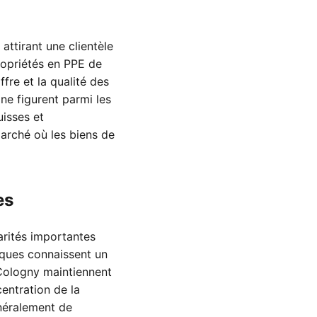
ttirant une clientèle
propriétés en PPE de
fre et la qualité des
ne figurent parmi les
uisses et
marché où les biens de
es
arités importantes
riques connaissent un
 Cologny maintiennent
entration de la
néralement de