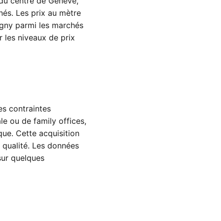
 du centre de Genève,
unés. Les prix au mètre
gny parmi les marchés
r les niveaux de prix
es contraintes
le ou de family offices,
que. Cette acquisition
 qualité. Les données
sur quelques