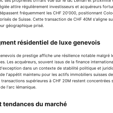
c ses propriétés offrant vue sur le lac Léman et proximité
ilégiée attire régulièrement investisseurs et acquéreurs fort
 dépassent fréquemment les CHF 20'000, positionnant Colo
alorisés de Suisse. Cette transaction de CHF 40M s'aligne su
ur géographique prisé.
ment résidentiel de luxe genevois
enevois de prestige affiche une résilience notable malgré l
les. Les acquéreurs, souvent issus de la finance internationa
'exception dans un contexte de stabilité politique et juridi
e l'appétit maintenu pour les actifs immobiliers suisses de
 transactions supérieures à CHF 20M restent concentrées 
de l'arc lémanique.
et tendances du marché