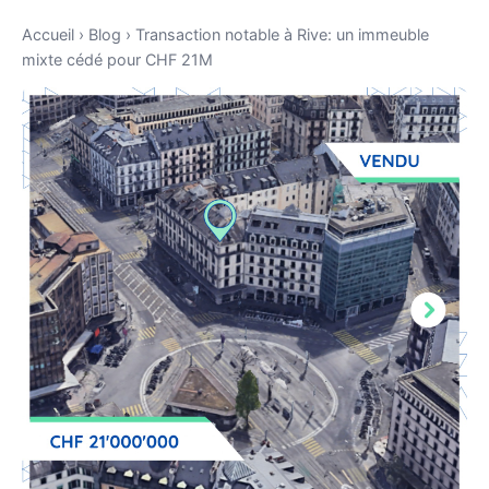
Accueil
›
Blog
›
Transaction notable à Rive: un immeuble
mixte cédé pour CHF 21M