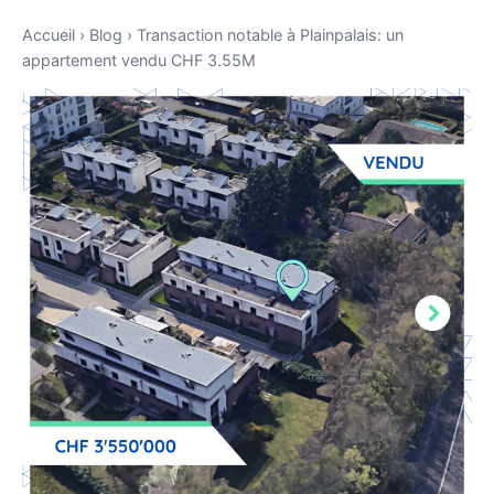
Accueil
›
Blog
›
Transaction notable à Plainpalais: un
appartement vendu CHF 3.55M