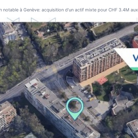
n notable à Genève: acquisition d'un actif mixte pour CHF 3.4M au