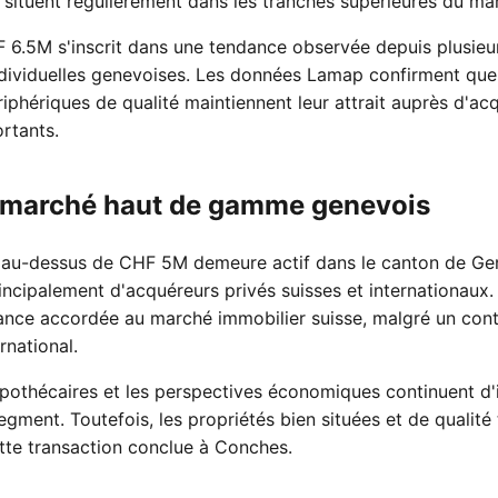
e situent régulièrement dans les tranches supérieures du ma
 6.5M s'inscrit dans une tendance observée depuis plusieur
ividuelles genevoises. Les données Lamap confirment que 
phériques de qualité maintiennent leur attrait auprès d'ac
rtants.
marché haut de gamme genevois
 au-dessus de CHF 5M demeure actif dans le canton de Ge
cipalement d'acquéreurs privés suisses et internationaux.
iance accordée au marché immobilier suisse, malgré un co
rnational.
ypothécaires et les perspectives économiques continuent d'i
egment. Toutefois, les propriétés bien situées et de qualité
te transaction conclue à Conches.