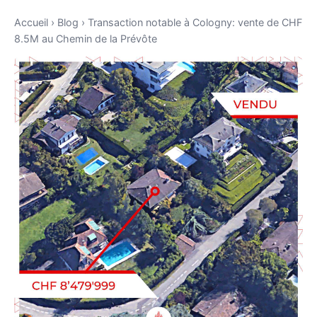
Accueil
›
Blog
›
Transaction notable à Cologny: vente de CHF
8.5M au Chemin de la Prévôte