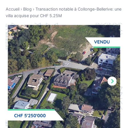
Accueil
›
Blog
›
Transaction notable à Collonge-Bellerive: une
villa acquise pour CHF 5.25M