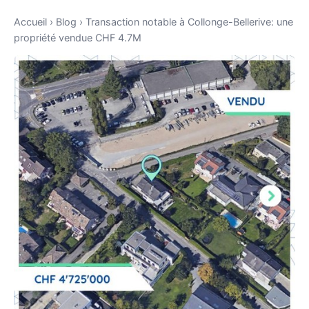
Accueil
›
Blog
›
Transaction notable à Collonge-Bellerive: une
propriété vendue CHF 4.7M