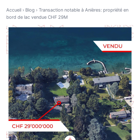
Accueil
›
Blog
›
Transaction notable à Anières: propriété en
bord de lac vendue CHF 29M