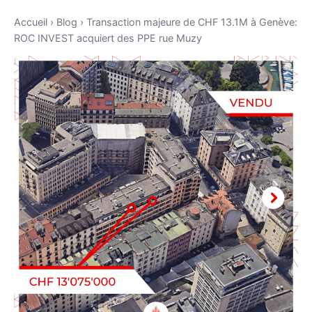
Accueil
›
Blog
›
Transaction majeure de CHF 13.1M à Genève:
ROC INVEST acquiert des PPE rue Muzy