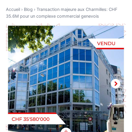
Accueil
›
Blog
›
Transaction majeure aux Charmilles: CHF
35.6M pour un complexe commercial genevois