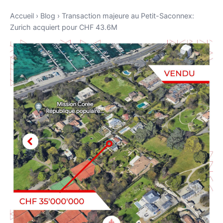
Accueil
›
Blog
›
Transaction majeure au Petit-Saconnex:
Zurich acquiert pour CHF 43.6M