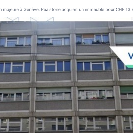
n majeure à Genève: Realstone acquiert un immeuble pour CHF 13