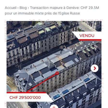
Accueil
›
Blog
›
Transaction majeure à Genève: CHF 29.5M
pour un immeuble mixte près de l'Eglise Russe