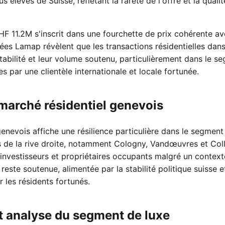
 élevés de Suisse, reflétant la rareté de l'offre et la quali
HF 11.2M s'inscrit dans une fourchette de prix cohérente av
ées Lamap révèlent que les transactions résidentielles da
stabilité et leur volume soutenu, particulièrement dans le 
s par une clientèle internationale et locale fortunée.
arché résidentiel genevois
nevois affiche une résilience particulière dans le segment 
e la rive droite, notamment Cologny, Vandœuvres et Coll
es investisseurs et propriétaires occupants malgré un conte
ste soutenue, alimentée par la stabilité politique suisse et 
 les résidents fortunés.
t analyse du segment de luxe