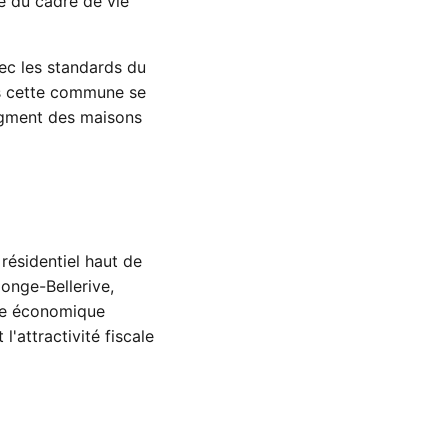
té du cadre de vie
ec les standards du
ns cette commune se
segment des maisons
résidentiel haut de
onge-Bellerive,
xte économique
l'attractivité fiscale