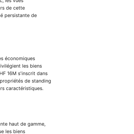
c, les vues
rs de cette
té persistante de
des économiques
ivilégient les biens
HF 16M s'inscrit dans
propriétés de standing
s caractéristiques.
sante haut de gamme,
e les biens