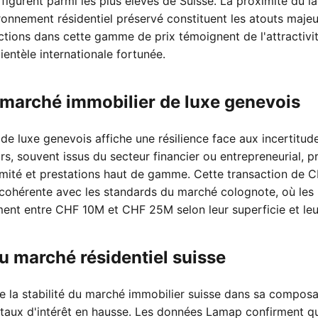
 figurent parmi les plus élevés de Suisse. La proximité du la
ronnement résidentiel préservé constituent les atouts majeu
actions dans cette gamme de prix témoignent de l'attractivi
entèle internationale fortunée.
marché immobilier de luxe genevois
de luxe genevois affiche une résilience face aux incertitu
rs, souvent issus du secteur financier ou entrepreneurial, pr
timité et prestations haut de gamme. Cette transaction de C
 cohérente avec les standards du marché colognote, où les 
ent entre CHF 10M et CHF 25M selon leur superficie et leur
u marché résidentiel suisse
stre la stabilité du marché immobilier suisse dans sa compo
taux d'intérêt en hausse. Les données Lamap confirment qu