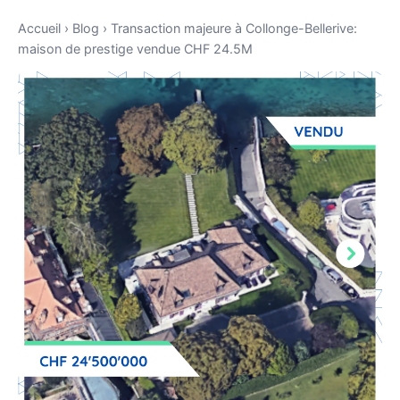
Accueil
›
Blog
›
Transaction majeure à Collonge-Bellerive:
maison de prestige vendue CHF 24.5M