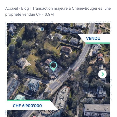
Accueil
›
Blog
›
Transaction majeure à Chêne-Bougeries: une
propriété vendue CHF 6.9M