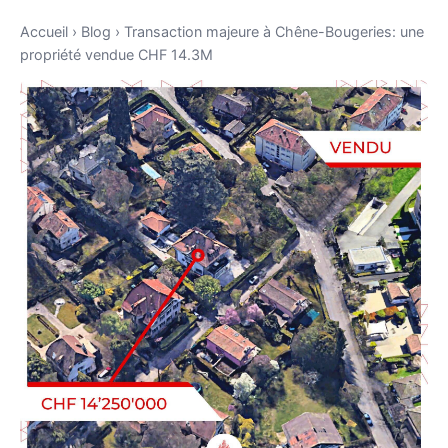
Accueil
›
Blog
›
Transaction majeure à Chêne-Bougeries: une
propriété vendue CHF 14.3M