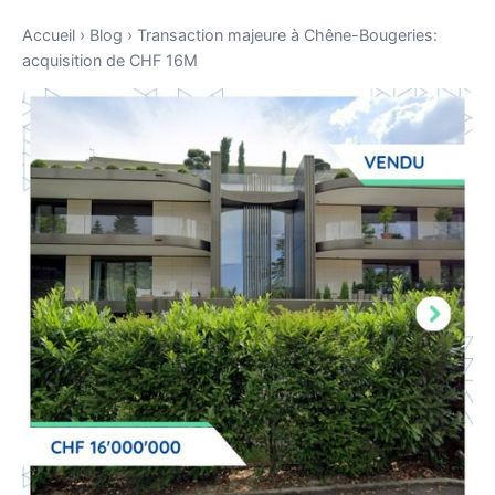
Accueil
›
Blog
›
Transaction majeure à Chêne-Bougeries:
acquisition de CHF 16M