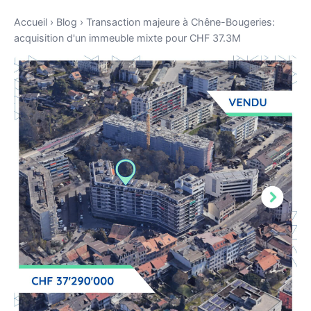
Accueil
›
Blog
›
Transaction majeure à Chêne-Bougeries:
acquisition d'un immeuble mixte pour CHF 37.3M