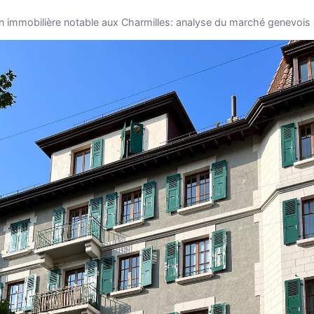
n immobilière notable aux Charmilles: analyse du marché genevois