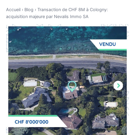
Accueil
›
Blog
›
Transaction de CHF 8M à Cologny:
acquisition majeure par Nevalis Immo SA