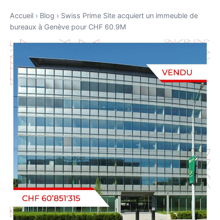
Accueil
›
Blog
›
Swiss Prime Site acquiert un immeuble de
bureaux à Genève pour CHF 60.9M