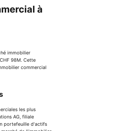
mmercial à
ché immobilier
e CHF 98M. Cette
immobilier commercial
s
rciales les plus
ions AG, filiale
 portefeuille d'actifs