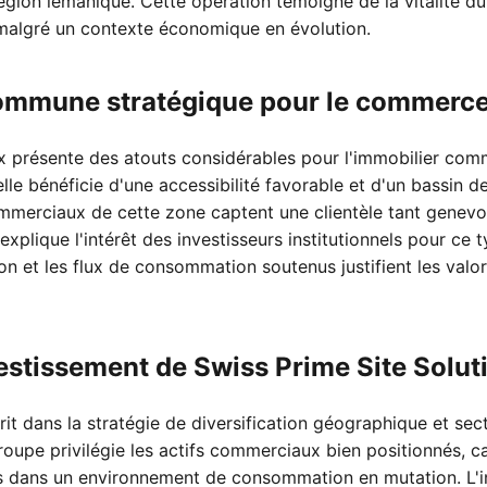
gion lémanique. Cette opération témoigne de la vitalité du
malgré un contexte économique en évolution.
ommune stratégique pour le commerce 
résente des atouts considérables pour l'immobilier comme
elle bénéficie d'une accessibilité favorable et d'un bassin
mmerciaux de cette zone captent une clientèle tant genevo
 explique l'intérêt des investisseurs institutionnels pour ce t
n et les flux de consommation soutenus justifient les valo
vestissement de Swiss Prime Site Solut
crit dans la stratégie de diversification géographique et sec
groupe privilégie les actifs commerciaux bien positionnés, 
es dans un environnement de consommation en mutation. L'