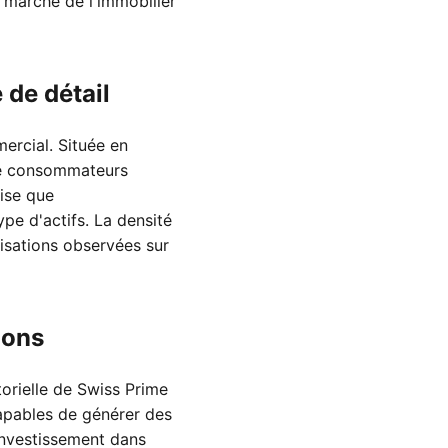
 marché de l'immobilier
de détail
rcial. Située en
 de consommateurs
ise que
ype d'actifs. La densité
risations observées sur
ions
torielle de Swiss Prime
capables de générer des
investissement dans