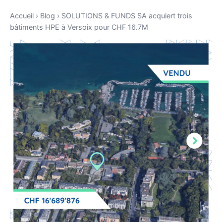
Accueil
›
Blog
›
SOLUTIONS & FUNDS SA acquiert trois
bâtiments HPE à Versoix pour CHF 16.7M