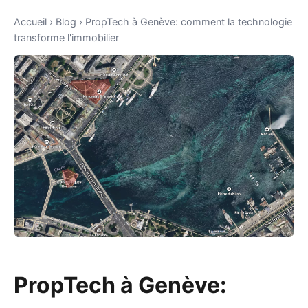
Accueil
›
Blog
›
PropTech à Genève: comment la technologie
transforme l'immobilier
PropTech à Genève: