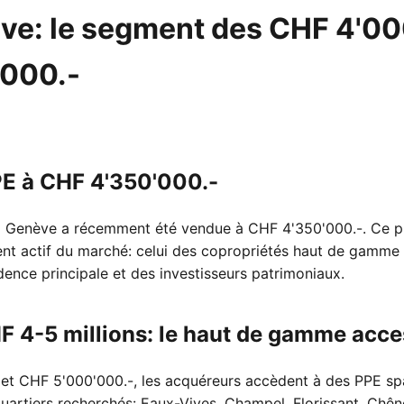
ve: le segment des CHF 4'00
'000.-
PE à CHF 4'350'000.-
 Genève a récemment été vendue à CHF 4'350'000.-. Ce pri
t actif du marché: celui des copropriétés haut de gamme qu
ence principale et des investisseurs patrimoniaux.
 4-5 millions: le haut de gamme acce
 et CHF 5'000'000.-, les acquéreurs accèdent à des PPE s
uartiers recherchés: Eaux-Vives, Champel, Florissant, Chê