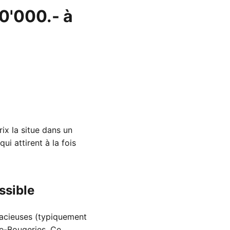
0'000.- à
x la situe dans un
i attirent à la fois
ssible
pacieuses (typiquement
ne-Bougeries. Ce