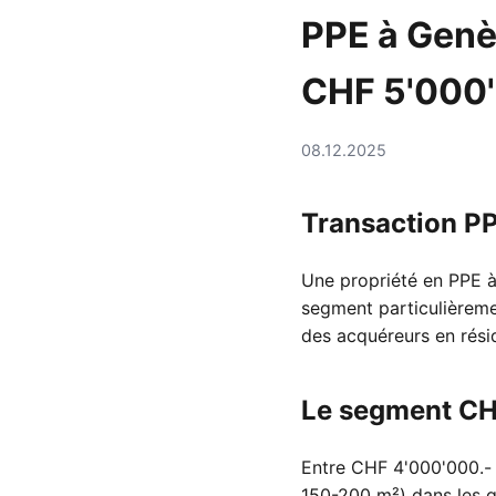
PPE à Genè
CHF 5'000
08.12.2025
Transaction P
Une propriété en PPE à
segment particulièremen
des acquéreurs en résid
Le segment CHF
Entre CHF 4'000'000.-
150-200 m²) dans les q