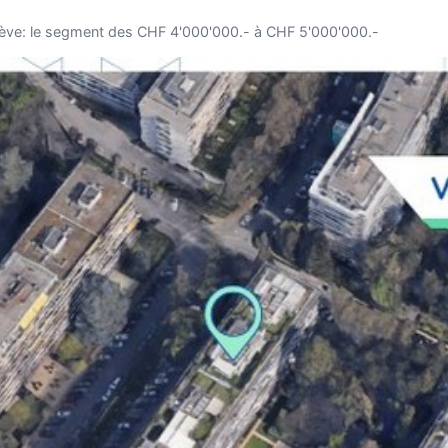
ève: le segment des CHF 4'000'000.- à CHF 5'000'000.-