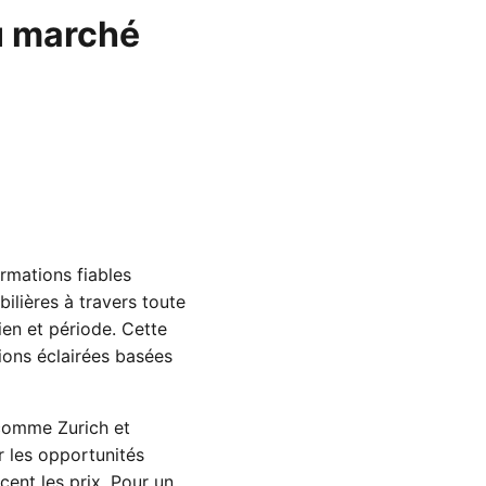
u marché
rmations fiables
ilières à travers toute
ien et période. Cette
ions éclairées basées
 comme Zurich et
r les opportunités
ent les prix. Pour un