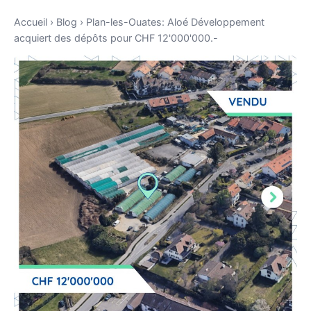
Accueil
›
Blog
›
Plan-les-Ouates: Aloé Développement
acquiert des dépôts pour CHF 12'000'000.-