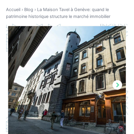
Accueil
›
Blog
›
La Maison Tavel à Genève: quand le
patrimoine historique structure le marché immobilier