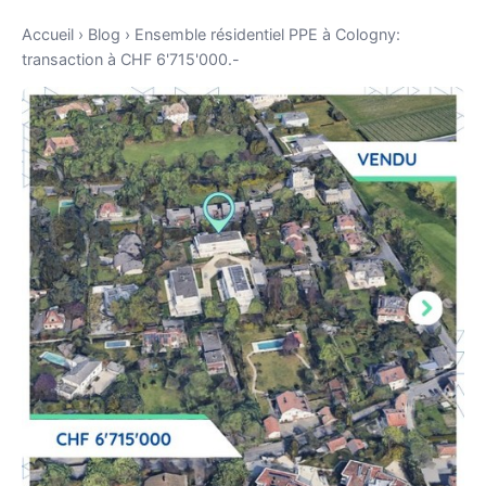
Accueil
›
Blog
›
Ensemble résidentiel PPE à Cologny:
transaction à CHF 6'715'000.-