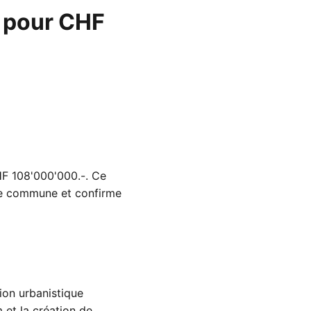
s pour CHF
F 108'000'000.-. Ce
tte commune et confirme
ion urbanistique
 et la création de