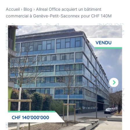
Accueil
›
Blog
›
Allreal Office acquiert un bâtiment
commercial à Genève-Petit-Saconnex pour CHF 140M