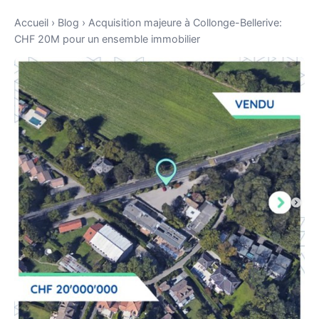
Accueil
›
Blog
›
Acquisition majeure à Collonge-Bellerive:
CHF 20M pour un ensemble immobilier