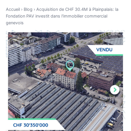
Accueil
›
Blog
›
Acquisition de CHF 30.4M à Plainpalais: la
Fondation PAV investit dans l'immobilier commercial
genevois