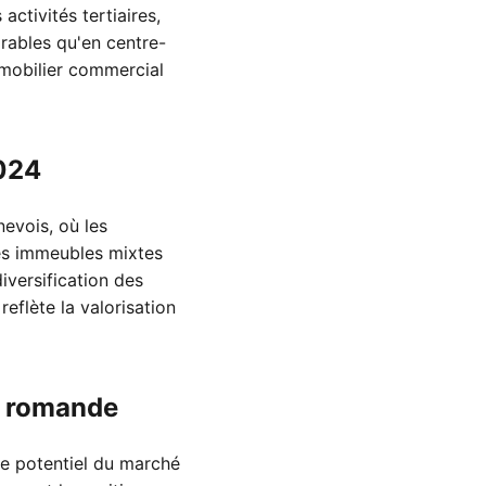
tivités tertiaires,
orables qu'en centre-
mobilier commercial
2024
evois, où les
Les immeubles mixtes
iversification des
eflète la valorisation
se romande
 le potentiel du marché