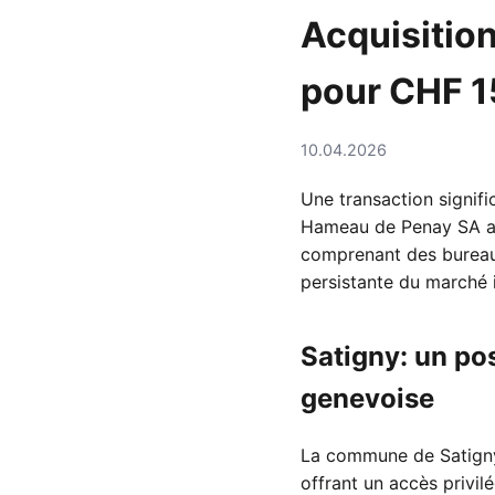
Acquisitio
pour CHF 
10.04.2026
Une transaction signifi
Hameau de Penay SA a f
comprenant des bureaux
persistante du marché 
Satigny: un po
genevoise
La commune de Satigny
offrant un accès privil